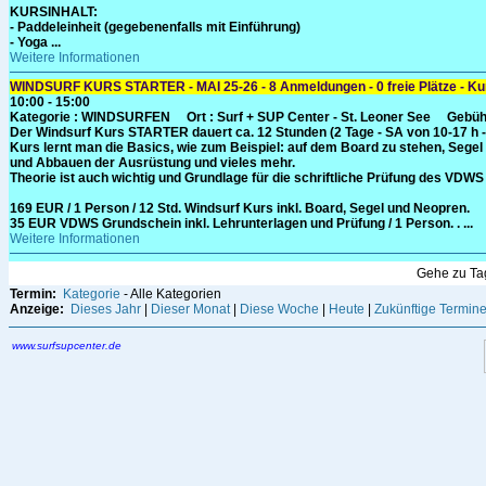
KURSINHALT:
- Paddeleinheit (gegebenenfalls mit Einführung)
- Yoga ...
Weitere Informationen
WINDSURF KURS STARTER - MAI 25-26 - 8 Anmeldungen - 0 freie Plätze - Kurs
10:00 - 15:00
Kategorie
: WINDSURFEN
Ort :
Surf + SUP Center - St. Leoner See
Gebüh
Der Windsurf Kurs STARTER dauert ca. 12 Stunden (2 Tage - SA von 10-17 h -
Kurs lernt man die Basics, wie zum Beispiel: auf dem Board zu stehen, Sege
und Abbauen der Ausrüstung und vieles mehr.
Theorie ist auch wichtig und Grundlage für die schriftliche Prüfung des VDW
169 EUR / 1 Person / 12 Std. Windsurf Kurs inkl. Board, Segel und Neopren.
35 EUR VDWS Grundschein inkl. Lehrunterlagen und Prüfung / 1 Person. . ...
Weitere Informationen
Gehe zu T
Termin:
Kategorie
- Alle Kategorien
Anzeige:
Dieses Jahr
|
Dieser Monat
|
Diese Woche
|
Heute
|
Zukünftige Termin
www.surfsupcenter.de