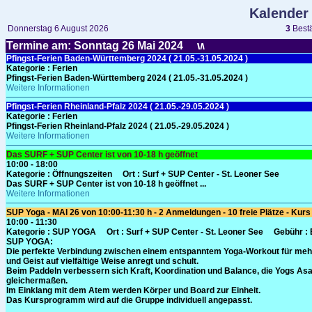
Kalender
Donnerstag 6 August 2026
3
Bestä
Termine am: Sonntag 26
Mai
2024
Pfingst-Ferien Baden-Württemberg 2024 ( 21.05.-31.05.2024 )
Kategorie
: Ferien
Pfingst-Ferien Baden-Württemberg 2024 ( 21.05.-31.05.2024 )
Weitere Informationen
Pfingst-Ferien Rheinland-Pfalz 2024 ( 21.05.-29.05.2024 )
Kategorie
: Ferien
Pfingst-Ferien Rheinland-Pfalz 2024 ( 21.05.-29.05.2024 )
Weitere Informationen
Das SURF + SUP Center ist von 10-18 h geöffnet
10:00 - 18:00
Kategorie
: Öffnungszeiten
Ort :
Surf + SUP Center - St. Leoner See
Das SURF + SUP Center ist von 10-18 h geöffnet ...
Weitere Informationen
SUP Yoga - MAI 26 von 10:00-11:30 h - 2 Anmeldungen - 10 freie Plätze - Kurs f
10:00 - 11:30
Kategorie
: SUP YOGA
Ort :
Surf + SUP Center - St. Leoner See
Gebühr
:
SUP YOGA:
Die perfekte Verbindung zwischen einem entspanntem Yoga-Workout für mehr
und Geist auf vielfältige Weise anregt und schult.
Beim Paddeln verbessern sich Kraft, Koordination und Balance, die Yogs Asa
gleichermaßen.
Im Einklang mit dem Atem werden Körper und Board zur Einheit.
Das Kursprogramm wird auf die Gruppe individuell angepasst.