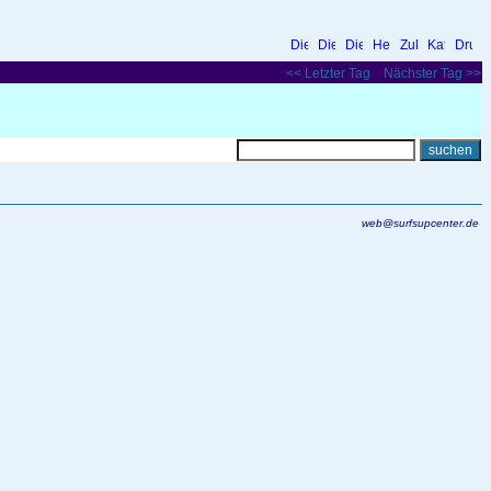
<< Letzter Tag
Nächster Tag >>
web@surfsupcenter.de