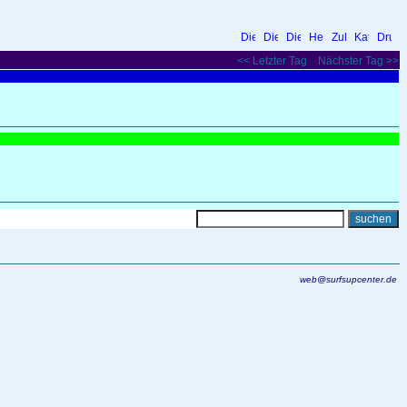
<< Letzter Tag
Nächster Tag >>
web@surfsupcenter.de