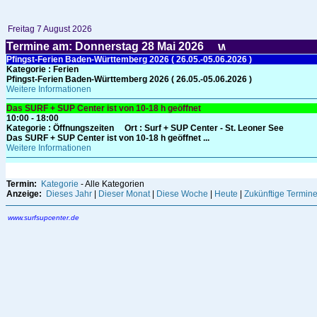
Freitag 7 August 2026
Termine am: Donnerstag 28
Mai
2026
Pfingst-Ferien Baden-Württemberg 2026 ( 26.05.-05.06.2026 )
Kategorie
: Ferien
Pfingst-Ferien Baden-Württemberg 2026 ( 26.05.-05.06.2026 )
Weitere Informationen
Das SURF + SUP Center ist von 10-18 h geöffnet
10:00 - 18:00
Kategorie
: Öffnungszeiten
Ort :
Surf + SUP Center - St. Leoner See
Das SURF + SUP Center ist von 10-18 h geöffnet ...
Weitere Informationen
Termin:
Kategorie
- Alle Kategorien
Anzeige:
Dieses Jahr
|
Dieser Monat
|
Diese Woche
|
Heute
|
Zukünftige Termin
www.surfsupcenter.de